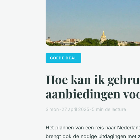
GOEDE DEAL
Hoe kan ik gebru
aanbiedingen voo
Simon
•
27 april 2025
•
5 min de lecture
Het plannen van een reis naar Nederlan
brengt ook de nodige uitdagingen met z