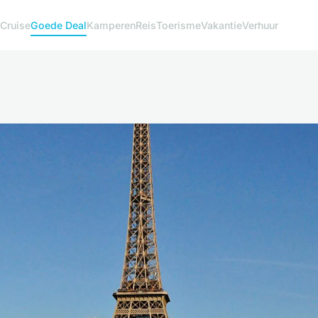
Cruise
Goede Deal
Kamperen
Reis
Toerisme
Vakantie
Verhuur