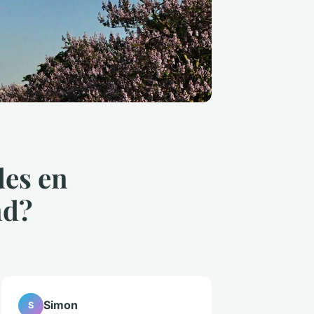
des en
nd?
Simon
S